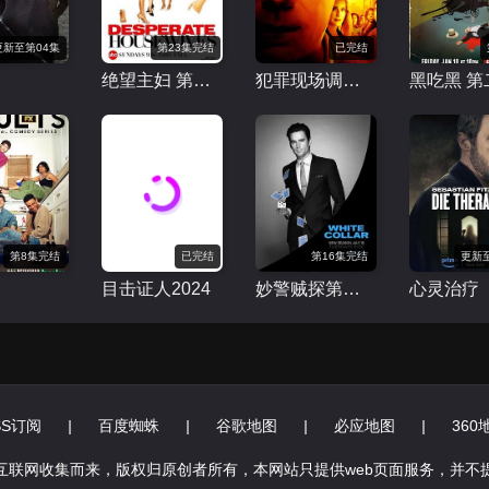
更新至第04集
第23集完结
已完结
绝望主妇 第一季
犯罪现场调查：迈阿密第二季
黑吃黑 第
第8集完结
已完结
第16集完结
更新
目击证人2024
妙警贼探第四季
心灵治疗
SS订阅
|
百度蜘蛛
|
谷歌地图
|
必应地图
|
360
互联网收集而来，版权归原创者所有，本网站只提供web页面服务，并不