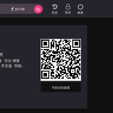
排行榜
登录
换肤
凯恩
曼
乔尔·弗莱
·罗宾逊
阿德里
手机扫码观看