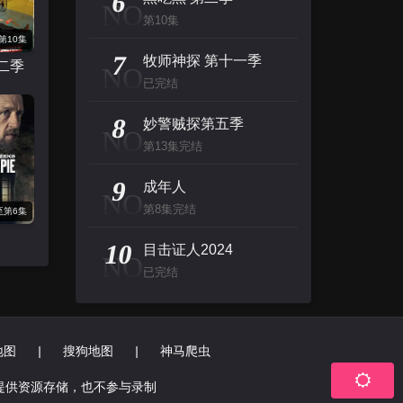
6
NO
第10集
第10集
7
牧师神探 第十一季
二季
NO
已完结
8
妙警贼探第五季
NO
第13集完结
9
成年人
NO
第8集完结
至第6集
10
目击证人2024
NO
已完结
地图
|
搜狗地图
|
神马爬虫
提供资源存储，也不参与录制