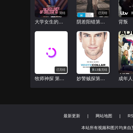
完结
已完结
大学女生的性生活第一季
阴差阳错第一季
背叛
已完结
第13集完结
牧师神探 第十一季
妙警贼探第五季
成年人
最新更新
|
网站地图
|
R
本站所有视频和图片均来自