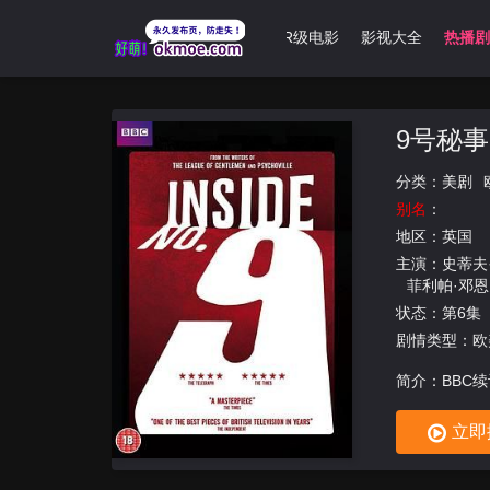
肉漫
哩番合集
3D动漫
动漫大全
R级电影
影视大全
热播剧
9号秘事
分类：
美剧
别名
：
地区：
英国
主演：
史蒂夫
菲利帕·邓恩
安·斯卡伯勒
状态：第6集
剧情类型：欧
简介：BBC
立即