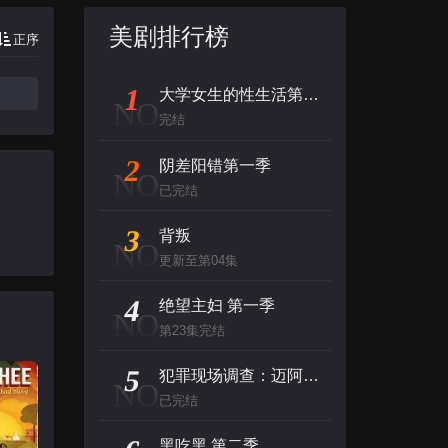
美剧排行榜
正序
1
大学女生的性生活第一季
NO
完结
2
阴差阳错第一季
NO
已完结
3
背叛
NO
更新至第04集
4
绝望主妇 第一季
NO
第23集完结
5
犯罪现场调查：迈阿密第二季
NO
已完结
黑吃黑 第二季