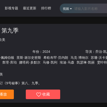
影视专题
最近更新
排行榜
视频
 第九季
欧美
年份：
2024
导演：
乔治·
·佩姆伯顿
里斯·谢尔史密斯
希欧布罕·芬内朗
马克·博纳尔
苏珊·沃卡
查理·库珀
娜塔莉·多默尔
马修·凯利
埃迪·马森
凯瑟琳·凯丽
雯叶特
海莉·斯奎尔斯
多萝西·阿特金森
美
续订《9号秘事》第八、九季。
播放
收藏