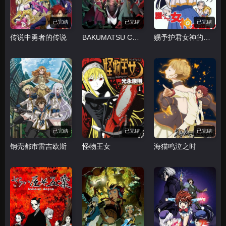
已完结
已完结
已完结
传说中勇者的传说
BAKUMATSU CRISIS
赐予护君女神的祝福
已完结
已完结
已完结
钢壳都市雷吉欧斯
怪物王女
海猫鸣泣之时