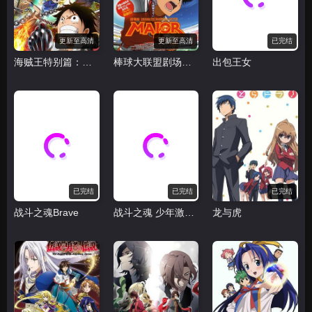
更新至高清
更新至高清
已完结
海贼王特别篇：黄金之心
棒球大联盟剧场版：友情的一球
出包王女
已完结
已完结
已完结
战斗之魂Brave
战斗之魂 少年激霸弹
龙与虎