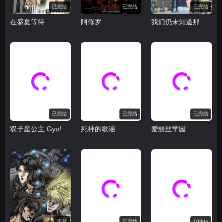
已完结
已完结
已完结
在盛夏等待
阿修罗
我们仍未知道那天所看见的花的名字 剧场版
已完结
已完结
已完结
双子星公主 Gyu!
死神的歌谣
爱丽丝学园
正片
已完结
1080p