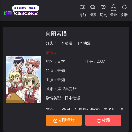
导航
搜索
登录
换肤
向阳素描
分类：
日本动漫
日本动漫
别名
：
地区：
日本
年份：
2007
导演：未知
主演：未知
状态：第12集完结
剧情类型：日本动漫
简介：主角是一位憧憬山吹高中美术科，并
以优异的成绩入学的少女由乃。因为家中离
立即播放
收藏
学校很远，而住在学校校门前的公寓“向阳