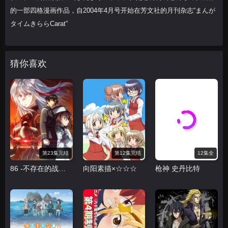
的一部四格漫画作品，自2004年4月号开始在芳文社的月刊杂志“まんが
タイムきららCarat”
猜你喜欢
第23集完结
第12集完结
12集全
86 -不存在的战区第二季
向阳素描×☆☆☆
枪神 史丹比特