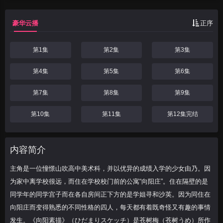
庄”。住在隔壁的是同学年的同学宫子而在
各自房间正下方的是学姐寻和沙英。因为同
豪华云播
正序
住在向阳庄而变得
第1集
第2集
第3集
第4集
第5集
第6集
第7集
第8集
第9集
第10集
第11集
第12集完结
内容简介
主角是一位憧憬山吹高中美术科，并以优异的成绩入学的少女由乃。因
为家中离学校很远，而住在学校校门前的公寓“向阳庄”。住在隔壁的是
同学年的同学宫子而在各自房间正下方的是学姐寻和沙英。因为同住在
向阳庄而变得熟悉的不同性格的四人，每天都有着既奇怪又有趣的事情
发生。《向阳素描》（ひだまりスケッチ）是苍树梅（苍树うめ）所作