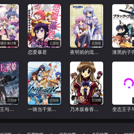
更新至第12集
已完结
已完结
恋爱暴君
夜明前的琉璃色
漆黑的子
已完结
已完结
已完结
魔弹之王与战姬
一骑当千第四季
乃木坂春香的秘密