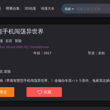
漫
哩番合集
3D动漫
动漫大全
R级电影
影视大全
热播剧
视频
能手机闯荡异世界
漫
后宫
冒险
ther World With My Smartphone
年份：
2017
导演：未知
宫,冒险
画《带着智慧型手机闯荡异世界。》改编自冬原パトラ原作、兔冢英志插
TION REED负责制作，全12话。由于神的失误而死去的主人公，让自己的
播放
收藏