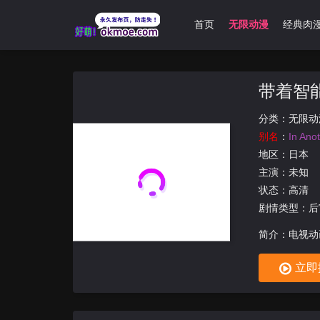
首页
无限动漫
经典肉
带着智
分类：
无限动
别名
：
In Ano
地区：
日本
主演：未知
状态：高清
剧情类型：后
简介：电视动
PRODUC
立即