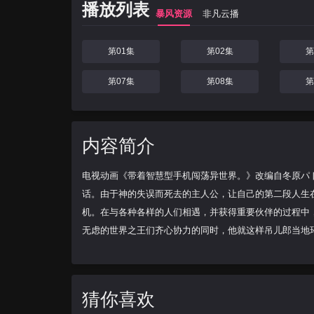
播放列表
暴风资源
非凡云播
第01集
第02集
第
第07集
第08集
第
内容简介
电视动画《带着智慧型手机闯荡异世界。》改编自冬原パトラ
话。由于神的失误而死去的主人公，让自己的第二段人生
机。在与各种各样的人们相遇，并获得重要伙伴的过程中
无虑的世界之王们齐心协力的同时，他就这样吊儿郎当地
猜你喜欢