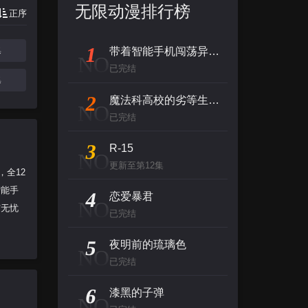
无限动漫排行榜
正序
1
集
带着智能手机闯荡异世界
NO
已完结
集
2
魔法科高校的劣等生 来访者篇
NO
已完结
3
R-15
NO
更新至第12集
，全12
智能手
4
恋爱暴君
NO
与无忧
已完结
5
夜明前的琉璃色
NO
已完结
6
漆黑的子弹
NO