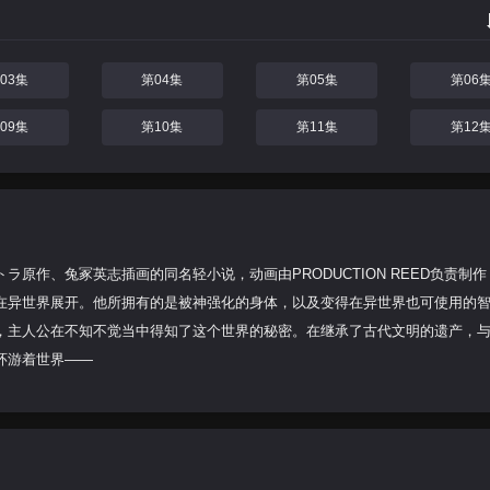
03集
第04集
第05集
第06
09集
第10集
第11集
第12
原作、兔冢英志插画的同名轻小说，动画由PRODUCTION REED负责制作
在异世界展开。他所拥有的是被神强化的身体，以及变得在异世界也可使用的
，主人公在不知不觉当中得知了这个世界的秘密。在继承了古代文明的遗产，
环游着世界——