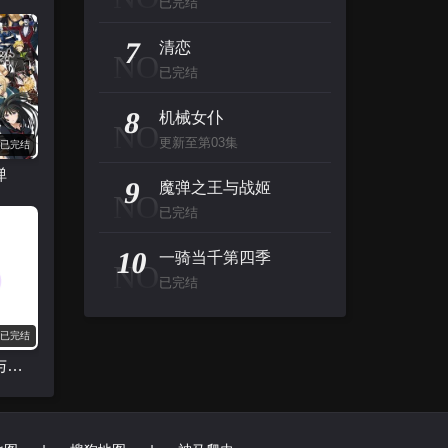
已完结
7
清恋
NO
已完结
8
机械女仆
NO
更新至第03集
已完结
弹
9
魔弹之王与战姬
NO
已完结
10
一骑当千第四季
NO
已完结
已完结
变态王子与不笑猫