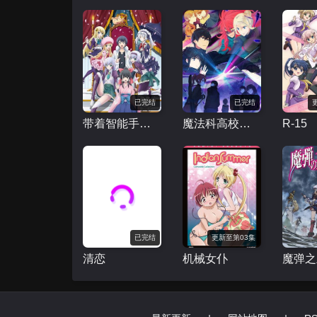
已完结
已完结
带着智能手机闯荡异世界
魔法科高校的劣等生 来访者篇
R-15
已完结
更新至第03集
清恋
机械女仆