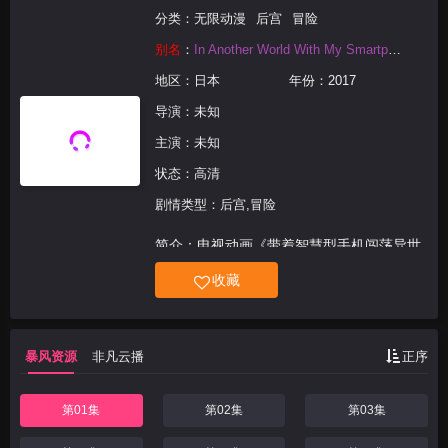
分类：
无限动漫
后宫
冒险
别名
：
In Another World With My Smartphone
地区：
日本
年份：
2017
导演：未知
主演：未知
状态：高清
剧情类型：后宫,冒险
简介：电视动画《带着智慧型手机闯荡异世
界。》改编自冬原パトラ原作、兔冢英志插
收藏
画的同名轻小说，动画由PRODUCTION
REED负责制作，全12话。由于神的失误而
死去的主人公，让自己的第二段人生在异世
暴风资源
非凡云播
正序
界展开
第01集
第02集
第03集