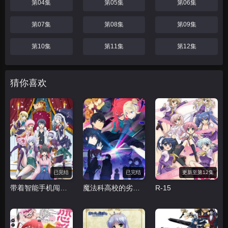
第04集
第05集
第06集
第07集
第08集
第09集
第10集
第11集
第12集
猜你喜欢
已完结
已完结
更新至第12集
带着智能手机闯荡异世界
魔法科高校的劣等生 来访者篇
R-15