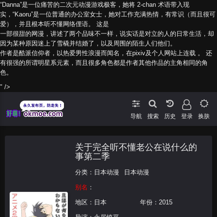
“Danna”是一位痛苦的二次元动漫游戏极客，她将 2-chan 术语带入现
实，“Kaoru”是一位普通的办公室女士，她对工作充满热情，有常识（而且很可
爱），并且根本听不懂网络俚语。
这是
一部很甜的网漫，讲述了两个品味不一样，说实话是对立的人的日常生活，却
因为某种原因迷上了雪橇并结婚了，以及周围的陌生人们他们
。
作者是
酷派信仰者
，以热爱
男性浪漫
而闻名，在pixiv及
个人网站
上连载 。
还
有很强的所谓
明星系
元素，而且很多角色都是作者其他作品的主角相同的角
色。
" />
导航
搜索
登录
换肤
关于完全听不懂老公在说什么的
事第二季
分类：
日本动漫
日本动漫
别名
：
地区：
日本
年份：
2015