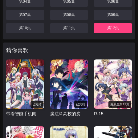
第04集
第05集
第06集
第07集
第08集
第09集
第10集
第11集
第12集
猜你喜欢
已完结
已完结
更新至第12集
带着智能手机闯荡异世界
魔法科高校的劣等生 来访者篇
R-15