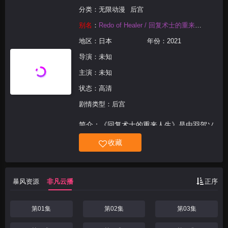
分类：
无限动漫
后宫
别名
：
Redo of Healer / 回复术士的重来人生 / Kaifuku Jutsushi no Yarinaoshi / 棍勇 / 棍之勇者
地区：
日本
年份：
2021
导演：未知
主演：未知
状态：高清
剧情类型：后宫
简介：《回复术士的重来人生》是由羽贺ソ
ウケソ 月夜泪 创作的漫画。回复术士只有
收藏
治愈的才能。被认为一个人什么都做不到的
存在。不依存别人就无法战斗，正因为是这
样的存在所以被利用。一直被利用于是来到
暴风资源
非凡云播
正序
了这一步。在注
第01集
第02集
第03集