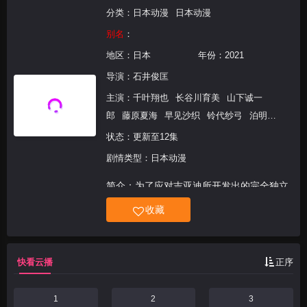
分类：
日本动漫
日本动漫
别名
：
地区：
日本
年份：
2021
导演：
石井俊匡
主演：
千叶翔也
长谷川育美
山下诚一
郎
藤原夏海
早见沙织
铃代纱弓
泊明日
菜
久野美咲
内田夕夜
石谷春贵
山下大
状态：更新至12集
辉
村田太志
植木慎英
福原克己
小野将
剧情类型：日本动漫
梦
风间万裕子
石上静香
杉山里穗
简介：为了应对吉亚迪所开发出的完全独立
无人战斗兵器“军团”的入侵，其邻国圣格诺
收藏
利亚共和国开发了无人战斗兵器毁灭之力。
但是，无人战斗机只是空有名号，实际是没
有被认可为”人“的人们——86——驾驶，被
快看云播
正序
当作道具来
1
2
3