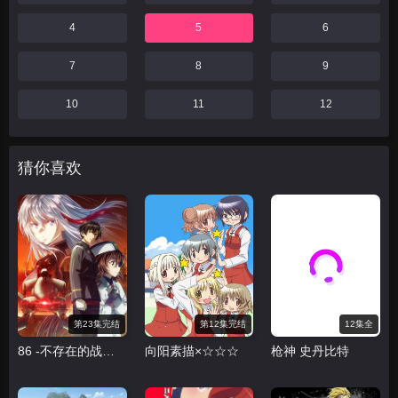
4
5
6
7
8
9
10
11
12
猜你喜欢
第23集完结
第12集完结
12集全
86 -不存在的战区第二季
向阳素描×☆☆☆
枪神 史丹比特